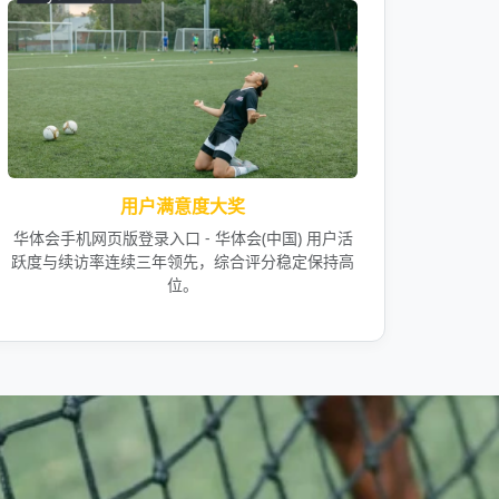
用户满意度大奖
华体会手机网页版登录入口 - 华体会(中国) 用户活
跃度与续访率连续三年领先，综合评分稳定保持高
位。