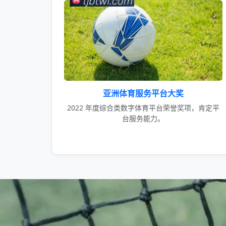
亚洲体育服务平台大奖
2022 年度综合类数字体育平台荣誉奖项，肯定平
台服务能力。