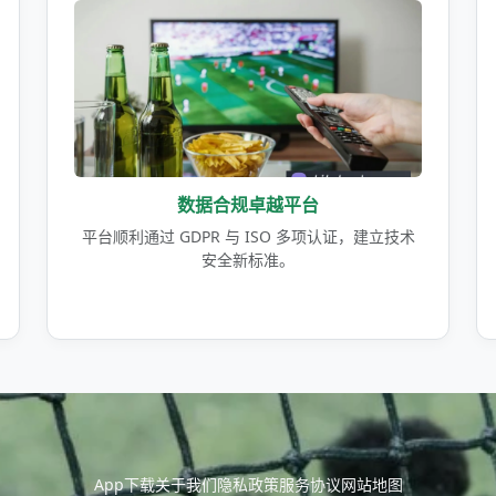
数据合规卓越平台
平台顺利通过 GDPR 与 ISO 多项认证，建立技术
安全新标准。
App下载
关于我们
隐私政策
服务协议
网站地图