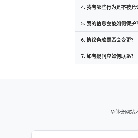
4. 我有哪些行为是不被允
5. 我的信息会被如何保护
6. 协议条款是否会变更？
7. 如有疑问应如何联系？
华体会网站