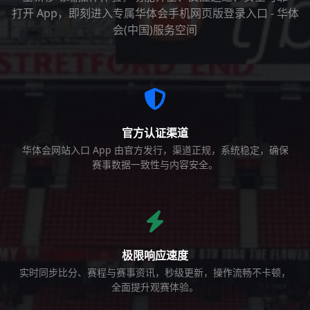
打开 App，即刻进入专属华体会手机网页版登录入口 - 华体
会(中国)服务空间
官方认证渠道
华体会网站入口 App 由官方发行，渠道正规，系统稳定，确保
赛事数据一致性与内容安全。
极限响应速度
实时同步比分、赛程与赛事资讯，秒级更新，操作流畅不卡顿，
全面提升观赛体验。