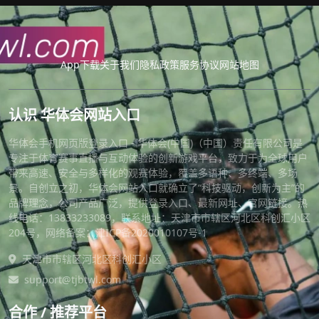
App下载
关于我们
隐私政策
服务协议
网站地图
认识 华体会网站入口
华体会手机网页版登录入口 - 华体会(中国)（中国）责任有限公司是
专注于体育赛事直播与互动体验的创新游戏平台，致力于为全球用户
带来高速、安全与多样化的观赛体验，覆盖多语种、多终端、多场
景。自创立之初，华体会网站入口就确立了“科技驱动，创新为主”的
品牌理念，公司产品广泛，提供登录入口、最新网址、官网链接。热
线电话：13833233089，联系地址：天津市市辖区河北区科创汇小区
204号，网络备案：津ICP备2020010107号-1
天津市市辖区河北区科创汇小区
support@tjbtwl.com
合作 / 推荐平台