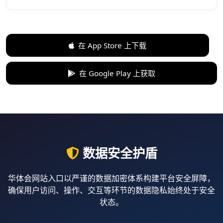
在 App Store 上下载
在 Google Play 上获取
数据安全护盾
华体会网站入口以严谨的数据加密体系构建平台安全屏障，
确保用户访问、操作、交互等环节的数据隐私始终处于安全
状态。