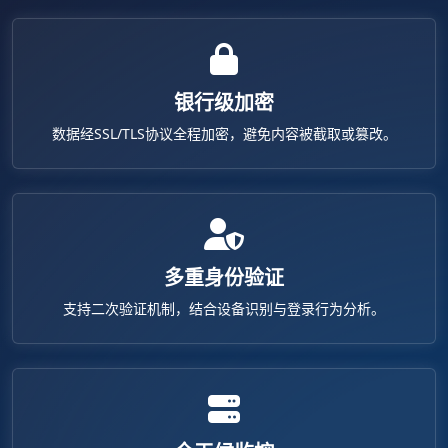
银行级加密
数据经SSL/TLS协议全程加密，避免内容被截取或篡改。
多重身份验证
支持二次验证机制，结合设备识别与登录行为分析。