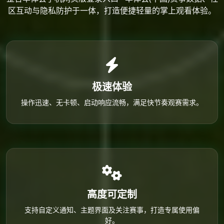
区互动与隐私防护于一体，打造便捷轻量的掌上观看体验。
极速体验
操作迅速、无卡顿、启动响应流畅，满足快节奏观赛需求。
高度可定制
支持自定义通知、主题界面及关注赛事，打造专属使用偏
好。