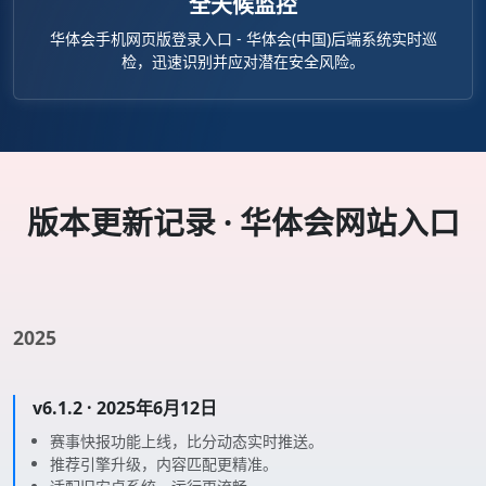
全天候监控
华体会手机网页版登录入口 - 华体会(中国)后端系统实时巡
检，迅速识别并应对潜在安全风险。
版本更新记录 · 华体会网站入口
2025
v6.1.2 · 2025年6月12日
赛事快报功能上线，比分动态实时推送。
推荐引擎升级，内容匹配更精准。